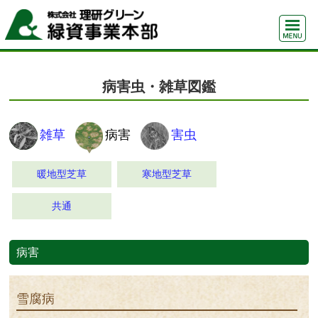
病害虫・雑草図鑑
雑草
病害
害虫
暖地型芝草
寒地型芝草
共通
病害
雪腐病