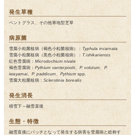
発生草種
ベントグラス、その他寒地型芝草
病原菌
雪腐小粒菌核病（褐色小粒菌核病）：
Typhula incarnata
雪腐小粒菌核病（黒色小粒菌核病）：
T.ishikariensis
紅色雪腐病：
Microdochium nivale
褐色雪腐病：
Pythium vanterpoolii
、
P. volutum
、
P.
iwayamai
、
P. paddicum
、
Pythium
spp.
雪腐大粒菌核病：
Sclerotinia borealis
発生消長
積雪下～融雪直後
生態・特徴
融雪直後にパッチとなって発生する病害を雪腐病と総称す