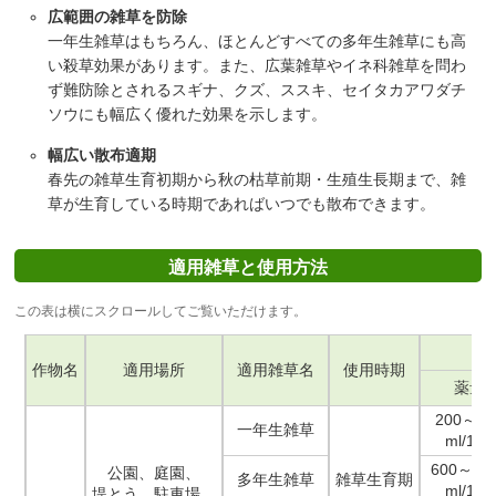
広範囲の雑草を防除
一年生雑草はもちろん、ほとんどすべての多年生雑草にも高
い殺草効果があります。また、広葉雑草やイネ科雑草を問わ
ず難防除とされるスギナ、クズ、ススキ、セイタカアワダチ
ソウにも幅広く優れた効果を示します。
幅広い散布適期
春先の雑草生育初期から秋の枯草前期・生殖生長期まで、雑
草が生育している時期であればいつでも散布できます。
適用雑草と使用方法
この表は横にスクロールしてご覧いただけます。
作物名
適用場所
適用雑草名
使用時期
薬量
200～40
一年生雑草
ml/10a
600～10
公園、庭園、
多年生雑草
雑草生育期
ml/10a
堤とう、駐車場、