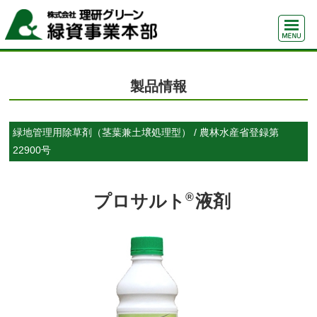
製品情報
緑地管理用除草剤（茎葉兼土壌処理型） / 農林水産省登録第
22900号
®
プロサルト
液剤