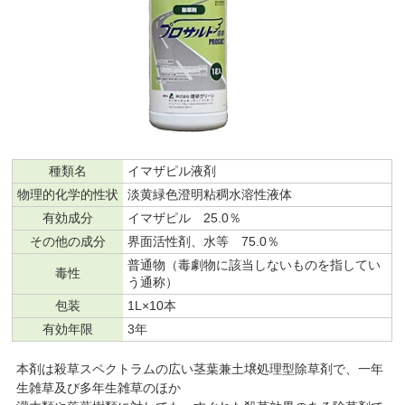
種類名
イマザピル液剤
物理的化学的性状
淡黄緑色澄明粘稠水溶性液体
有効成分
イマザピル 25.0％
その他の成分
界面活性剤、水等 75.0％
普通物（毒劇物に該当しないものを指してい
毒性
う通称）
包装
1L×10本
有効年限
3年
本剤は殺草スペクトラムの広い茎葉兼土壌処理型除草剤で、一年
生雑草及び多年生雑草のほか