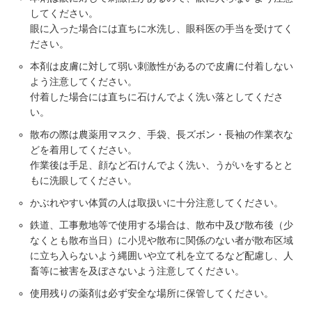
してください。
眼に入った場合には直ちに水洗し、眼科医の手当を受けてく
ださい。
本剤は皮膚に対して弱い刺激性があるので皮膚に付着しない
よう注意してください。
付着した場合には直ちに石けんでよく洗い落としてくださ
い。
散布の際は農薬用マスク、手袋、長ズボン・長袖の作業衣な
どを着用してください。
作業後は手足、顔など石けんでよく洗い、うがいをするとと
もに洗眼してください。
かぶれやすい体質の人は取扱いに十分注意してください。
鉄道、工事敷地等で使用する場合は、散布中及び散布後（少
なくとも散布当日）に小児や散布に関係のない者が散布区域
に立ち入らないよう縄囲いや立て札を立てるなど配慮し、人
畜等に被害を及ぼさないよう注意してください。
使用残りの薬剤は必ず安全な場所に保管してください。