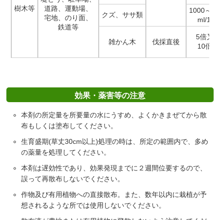
樹木等
道路、運動場、
1000～14
クズ、ササ類
宅地、のり面、
ml/10a
鉄道等
5倍又
雑かん木
伐採直後
10倍液
効果・薬害等の注意
本剤の所定量を所要量の水にうすめ、よくかきまぜてから散
布もしくは塗布してください。
生育盛期(草丈30cm以上)処理の時は、所定の範囲内で、多め
の薬量を処理してください。
本剤は遅効性であり、効果発現までに２週間位要するので、
誤って再散布しないでください。
作物及び有用植物への直接散布。また、数年以内に栽植が予
想されるような所では使用しないでください。