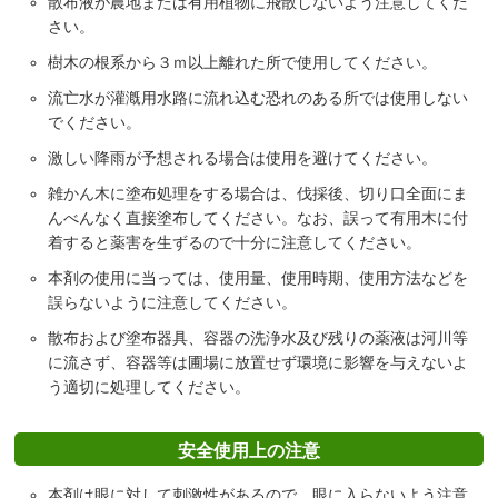
散布液が農地または有用植物に飛散しないよう注意してくだ
さい。
樹木の根系から３ｍ以上離れた所で使用してください。
流亡水が灌漑用水路に流れ込む恐れのある所では使用しない
でください。
激しい降雨が予想される場合は使用を避けてください。
雑かん木に塗布処理をする場合は、伐採後、切り口全面にま
んべんなく直接塗布してください。なお、誤って有用木に付
着すると薬害を生ずるので十分に注意してください。
本剤の使用に当っては、使用量、使用時期、使用方法などを
誤らないように注意してください。
散布および塗布器具、容器の洗浄水及び残りの薬液は河川等
に流さず、容器等は圃場に放置せず環境に影響を与えないよ
う適切に処理してください。
安全使用上の注意
本剤は眼に対して刺激性があるので、眼に入らないよう注意