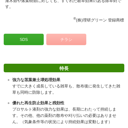
灌木類や落葉樹類に対しても、すぐれた殺草効果のある除草剤で
す。
®
(株)理研グリーン 登録商標
SDS
チラシ
特長
強力な茎葉兼土壌処理効果
すでに大きく成長している雑草も、散布後に発生してきた雑
草も同時に防除します。
優れた再生防止効果と残効性
プロサルト液剤の強力な効果は、長期にわたって持続しま
す。その他、他の薬剤の散布や刈り払いの必要はありませ
ん。（気象条件等の状況により持続効果は変動します）