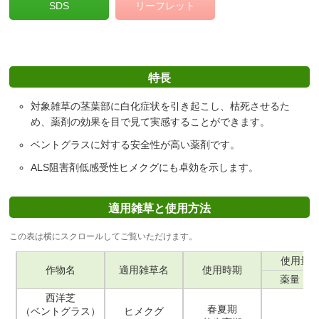
SDS
リーフレット
特長
対象雑草の茎葉部に白化症状を引き起こし、枯死させるた
め、薬剤の効果を目で見て実感することができます。
ベントグラスに対する安全性が高い薬剤です。
ALS阻害剤低感受性ヒメクグにも卓効を示します。
適用雑草と使用方法
この表は横にスクロールしてご覧いただけます。
使用量（
作物名
適用雑草名
使用時期
薬量
西洋芝
春夏期
（ベントグラス）
ヒメクグ