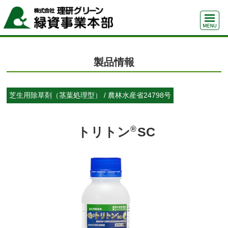
製品情報
芝生用除草剤（茎葉処理型） / 農林水産省24798号
®
トリトン
SC