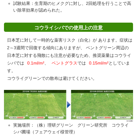
試験結果：生育期のヒメクグに対し、2回処理を行うことで高
い除草効果が認められた。
コウライシバでの使用上の注意
日本芝に対して一時的な薬害リスク（白化）が あります。症状は
2～3週間で回復する傾向にありますが、 ベントグリーン周辺の
日本芝に対する飛散にも注意が必要なため、推奨薬量はコウライ
シバでは
0.1ml/m²
、
ベントグラス
では
0.15ml/m²
としていま
す。
コウライグリーンでの散布は避けてください。
実施場所：（株）理研グリーン グリーン研究所 コウライ
シバ圃場（フェアウェイ様管理）