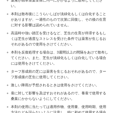
薬液が雑草茎葉全体に均一にかかるように散布してくださ
い。
本剤は散布後にこうらいしばが淡緑化もしくは白化すること
がありますが、一過性のもので次第に回復し、その後の生育
に対する影響は認められていません。
高温時や強い踏圧を受けるなど、芝生の生育が停滞するもし
くは芝生が過度なストレスを受けた条件では薬害が生じるお
それがあるので使用をさけてください。
本剤を反復処理する場合は、3週間以上の間隔をあけて散布し
てください。また、芝生が淡緑化もしくは白化している場合
には使用をさけてください。
ターフ形成前の芝には薬害を生じるおそれがあるので、ター
フ形成後の芝生に使用してください。
激しい降雨が予想されるときは使用をさけてください。
蚕に対して影響を及ぼすおそれがあるので、養蚕で使用する
桑葉にかからないようにしてください。
本剤の使用に当たっては適用作物、使用量、使用時期、使用
方法などを誤らないように注意し、特に初めて使用する場合