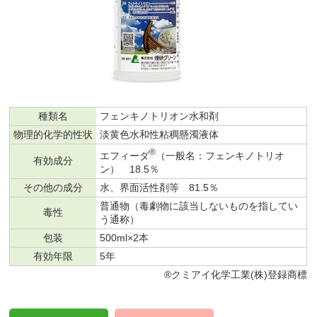
種類名
フェンキノトリオン水和剤
物理的化学的性状
淡黄色水和性粘稠懸濁液体
®
エフィーダ
（一般名：フェンキノトリオ
有効成分
ン） 18.5％
その他の成分
水、界面活性剤等 81.5％
普通物（毒劇物に該当しないものを指してい
毒性
う通称）
包装
500ml×2本
有効年限
5年
®クミアイ化学工業(株)登録商標