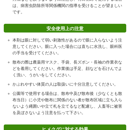
は、病害虫防除所等関係機関の指導を受けることが望ましい
です。
安全使用上の注意
本剤は眼に対して弱い刺激性があるので眼に入らないよう注
意してください。眼に入った場合には直ちに水洗し、眼科医
の手当を受けてください。
散布の際は農薬用マスク、手袋、長ズボン・長袖の作業衣な
どを着用してください。作業後は手足、顔などを石けんでよ
く洗い、うがいをしてください。
かぶれやすい体質の人は取扱いに十分注意してください。
公園等で使用する場合は、散布中及び散布後（少なくとも散
布当日）に小児や散布に関係のない者が散布区域に立ち入ら
ないよう縄囲いや立て札を立てるなど配慮し、人畜等に被害
を及ぼさないよう注意を払って下さい。
ヒメクグに対する効果