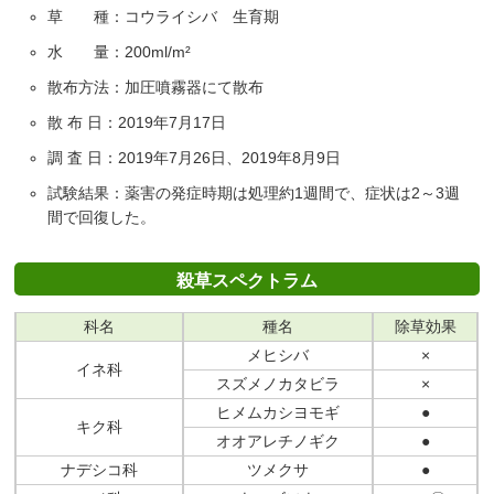
草 種：コウライシバ 生育期
水 量：200ml/m²
散布方法：加圧噴霧器にて散布
散 布 日：2019年7月17日
調 査 日：2019年7月26日、2019年8月9日
試験結果：薬害の発症時期は処理約1週間で、症状は2～3週
間で回復した。
殺草スペクトラム
科名
種名
除草効果
メヒシバ
×
イネ科
スズメノカタビラ
×
ヒメムカシヨモギ
●
キク科
オオアレチノギク
●
ナデシコ科
ツメクサ
●