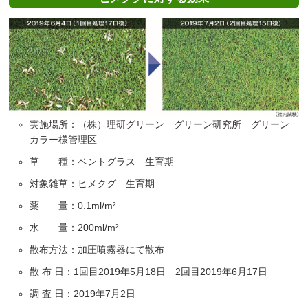
実施場所：（株）理研グリーン グリーン研究所 グリーン
カラー様管理区
草 種：ベントグラス 生育期
対象雑草：ヒメクグ 生育期
薬 量：0.1ml/m²
水 量：200ml/m²
散布方法：加圧噴霧器にて散布
散 布 日：1回目2019年5月18日 2回目2019年6月17日
調 査 日：2019年7月2日