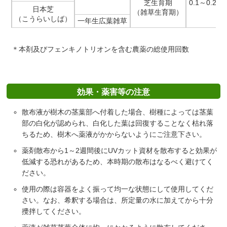
芝生育期
0.1～0.2ml
日本芝
（雑草生育期）
（こうらいしば）
一年生広葉雑草
＊本剤及びフェンキノトリオンを含む農薬の総使用回数
効果・薬害等の注意
散布液が樹木の茎葉部へ付着した場合、樹種によっては茎葉
部の白化が認められ、白化した葉は回復することなく枯れ落
ちるため、樹木へ薬液がかからないようにご注意下さい。
薬剤散布から1～2週間後にUVカット資材を散布すると効果が
低減する恐れがあるため、本時期の散布はなるべく避けてく
ださい。
使用の際は容器をよく振って均一な状態にして使用してくだ
さい。なお、希釈する場合は、所定量の水に加えてから十分
攪拌してください。