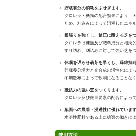
貯蔵養分の消耗をふせぎます。
クロレラ・糖類の配合効果により、
ため、刈込みによって消耗したエネ
根張りを強くし、踏圧に耐える芝を
クロレラは糖類及び肥料成分と相乗
すり切れ、刈込みに対して強い芝を
休眠を遅らせ萌芽を早くし、緑維持
貯蔵養分増大と光合成の活性化によ
冬期散布によって軟弱になることな
抵抗力の強い芝をつくります。
クロレラ及び微量要素の配合によっ
葉面への展着・浸透性に優れていま
水溶性肥料である上に糖類の働きに
使用方法