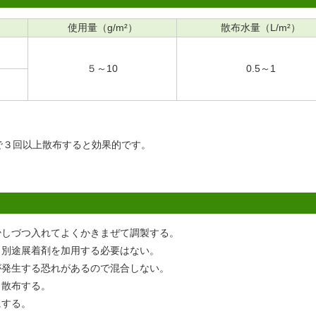
使用量（g/m²）
散布水量（L/m²）
５～10
0.5～1
隔で３回以上散布すると効果的です。
少しづつ入れてよくかきまぜて調製する。
、別途展着剤を加用する必要はない。
が発生する恐れがあるので混合しない。
ら散布する。
にする。