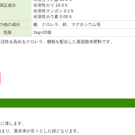
保証成分
水溶性カリ 16.0％
水溶性マンガン 0.1％
水溶性ホウ素 0.05％
の他の成分
糖、クロレラ、鉄、マグネシウム等
包装
1kg×20袋
長活性を高めるクロレラ、糖類を配合した葉面散布肥料です。
点に達します。
始まり、葉全体が生々とした緑となります。