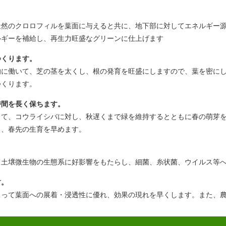
天然のクロロフィルを葉面に与えると共に、地下部に対してエネルギー
ルギーを補給し、再生力旺盛なグリーンに仕上げます
つくります。
的に働いて、芝の茎を太くし、根の発育を旺盛にしますので、葉を密に
つくります。
時間を長く保ちます。
って、コウライシバに対し、秋遅くまで緑を維持するとともに春の萌芽
く、春先の生育を早めます。
て土壌微生物の生態系に好影響をもたらし、細菌、糸状菌、ウイルス等
す。
よって葉面への展着・浸透性に優れ、効果の現れを早くします。また、