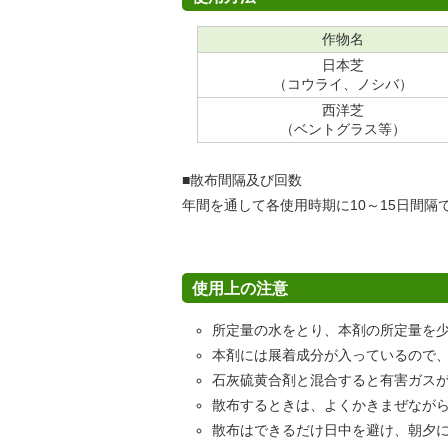
作物名
日本芝
（コウライ、ノシバ）
西洋芝
（ベントグラス等）
■散布間隔及び回数
年間を通して各使用時期に10～15日間
使用上の注意
所定量の水をとり、本剤の所定量を
本剤には展着成分が入っているので
石灰硫黄合剤と混合すると有害ガス
散布するときは、よくかきまぜなが
散布はできるだけ日中を避け、朝夕