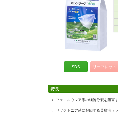
SDS
リーフレット
特長
フェニルウレア系の細胞分裂を阻害
リゾクトニア菌に起因する葉腐病（