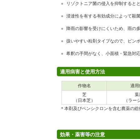
リゾクトニア菌の侵入を抑制すると
浸達性を有する有効成分によって殺
降雨の影響を受けにくいため、雨の
扱いやすい粒剤タイプなので、ピン
希釈の手間がなく、小面積・緊急対
適用病害と使用方法
作物名
適用
芝
葉
（日本芝）
（ラー
＊本剤及びペンシクロンを含む農薬の総
効果・薬害等の注意