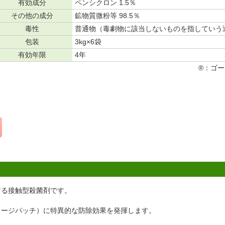
有効成分
ペンシクロン 1.5％
その他の成分
鉱物質微粉等 98.5％
毒性
普通物（毒劇物に該当しないものを指していう
包装
3kg×6袋
有効年限
4年
®：ゴ
する接触型殺菌剤です。
ラージパッチ）に特異的な防除効果を発揮します。