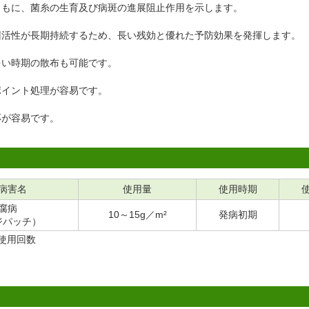
ともに、菌糸の生育及び病斑の進展阻止作用を示します。
菌活性が長期持続するため、長い残効と優れた予防効果を発揮します。
多い時期の散布も可能です。
ポイント処理が容易です。
応が容易です。
病害名
使用量
使用時期
腐病
10～15g／m²
発病初期
ジパッチ）
使用回数