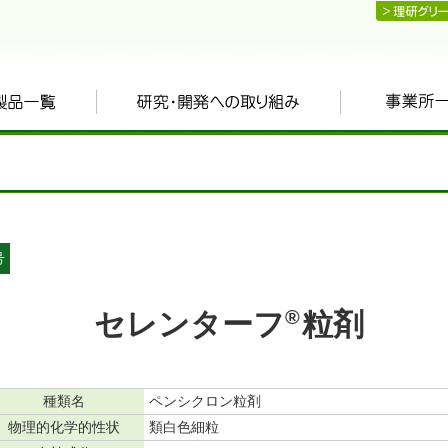
号
®
セレンターフ
粒剤
種類名
ペンシクロン粒剤
物理的化学的性状
類白色細粒