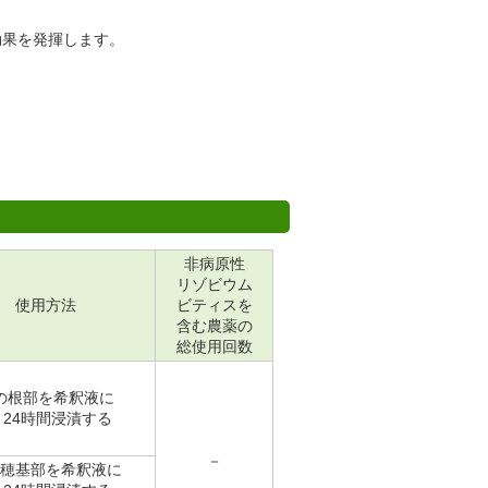
効果を発揮します。
非病原性
リゾビウム
使用方法
ビティスを
含む農薬の
総使用回数
の根部を希釈液に
～24時間浸漬する
－
穂基部を希釈液に