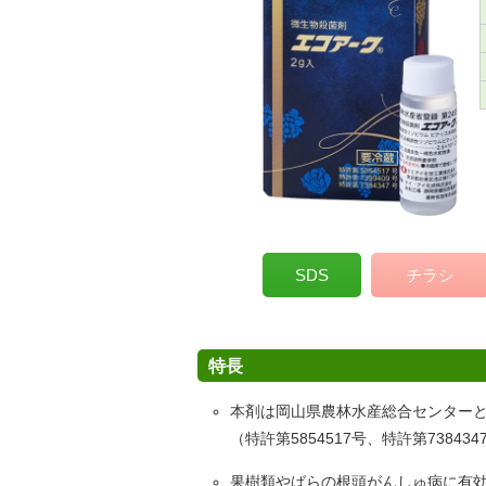
SDS
チラシ
特長
本剤は岡山県農林水産総合センターと
（特許第5854517号、特許第738434
果樹類やばらの根頭がんしゅ病に有