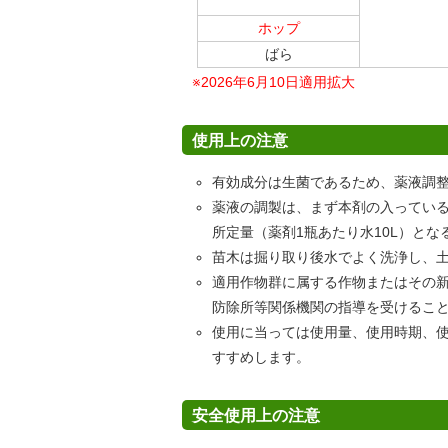
ホップ
ばら
※2026年6月10日適用拡大
使用上の注意
有効成分は生菌であるため、薬液調
薬液の調製は、まず本剤の入ってい
所定量（薬剤1瓶あたり水10L）と
苗木は掘り取り後水でよく洗浄し、
適用作物群に属する作物またはその
防除所等関係機関の指導を受けるこ
使用に当っては使用量、使用時期、
すすめします。
安全使用上の注意