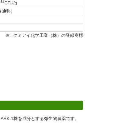
11
0
CFU/g
う通称）
®：クミアイ化学工業（株）の登録商標
RK-1株を成分とする微生物農薬です。