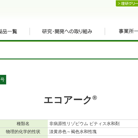
8号
®
エコアーク
種類名
非病原性リゾビウム ビティス水和剤
物理的化学的性状
淡黄赤色～褐色水和性塊