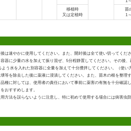
1
移植時
苗
又は定植時
1
整後は速やかに使用してください。また、開封後は全て使い切ってくだ
る容器に少量の水を加えて振り混ぜ、5分程静置してください。その後、
なるよう水を入れた別容器に全量を加えて十分攪拌してください。（使い
土壌等を除去した後に薬液に浸漬してください。また、苗木の根を整理
新品種に対しては、使用者の責任において事前に薬害の有無を十分確認
とをおすすめします。
使用方法を誤らないように注意し、特に初めて使用する場合には病害虫