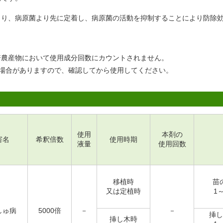
より、病原菌より先に定着し、病原菌の活動を抑制することにより防除
。
培農産物において使用成分回数にカウントされません。
場合がありますので、確認してから使用してください。
使用
本剤の
害名
希釈倍数
使用時期
液量
使用回数
移植時
苗
又は定植時
1
しゅ病
5000倍
－
－
挿し
挿し木時