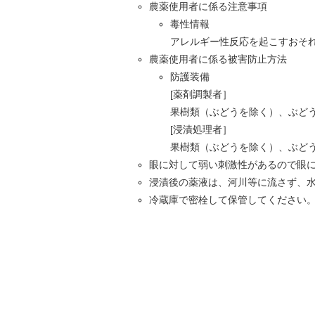
農薬使用者に係る注意事項
毒性情報
アレルギー性反応を起こすおそ
農薬使用者に係る被害防止方法
防護装備
[薬剤調製者］
果樹類（ぶどうを除く）、ぶど
[浸漬処理者］
果樹類（ぶどうを除く）、ぶど
眼に対して弱い刺激性があるので眼
浸漬後の薬液は、河川等に流さず、
冷蔵庫で密栓して保管してください