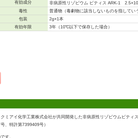
有効成分
非病原性リゾビウム ビティス ARK-1 2.5×1
毒性
普通物（毒劇物に該当しないものを指してい
包装
2g×1本
有効年限
3年（10℃以下で保存した場合）
クミアイ化学工業株式会社が共同開発した非病原性リゾビウムビティスA
7号、特許第7399409号）
効です。