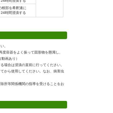
～24時間浸漬する
の根部を希釈液に
～24時間浸漬する
さい。
再度容器をよく振って固形物を懸濁し、
方動画あり）
する場合は浸漬の直前に行ってください。
してから使用してください。なお、病害虫
防除所等関係機関の指導を受けることをお