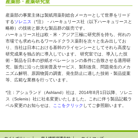
産薬部・産薬研究室
産薬部の事業主体は製紙用薬剤総合メーカーとして世界をリード
する
ソレニス
（*注）・ハーキュリース社（以下ハーキュリースと
略称）の技術と膨大な製品群の販売です。
ハーキュリース社は欧・米・アジア三極に研究所を持ち、何れの
市場でも求められるワールドクラス薬剤を次々と生み出してお
り、当社は日本における基幹のライセンシーとしてそれら高度な
研究成果を独占的に導入しています。 研究室では、導入した技
術・製品を日本の抄紙オペレーションの条件に合致させる適用研
究、販売に沿った技術普及サービス、製剤改良、問題発生のメカ
ニズム解明、原因物質の調査、発生防止に適した技術・製品提案
等、広範な業務を行っています。
*注：アシュランド（Ashland）社は、2014年8月1日以降、ソレニ
ス（Solenis）社に社名変更いたしました。これに伴う製品記載ラ
ベル変更のお知らせは、
ここをクリック
してご参照願います。