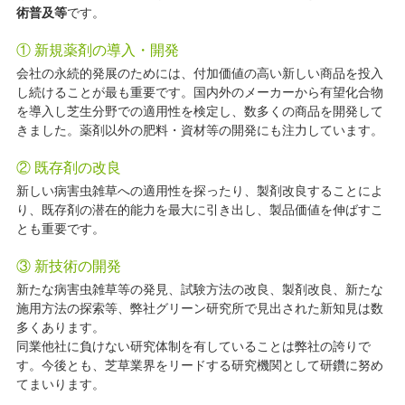
術普及等
です。
① 新規薬剤の導入・開発
会社の永続的発展のためには、付加価値の高い新しい商品を投入
し続けることが最も重要です。国内外のメーカーから有望化合物
を導入し芝生分野での適用性を検定し、数多くの商品を開発して
きました。薬剤以外の肥料・資材等の開発にも注力しています。
② 既存剤の改良
新しい病害虫雑草への適用性を探ったり、製剤改良することによ
り、既存剤の潜在的能力を最大に引き出し、製品価値を伸ばすこ
とも重要です。
③ 新技術の開発
新たな病害虫雑草等の発見、試験方法の改良、製剤改良、新たな
施用方法の探索等、弊社グリーン研究所で見出された新知見は数
多くあります。
同業他社に負けない研究体制を有していることは弊社の誇りで
す。今後とも、芝草業界をリードする研究機関として研鑽に努め
てまいります。